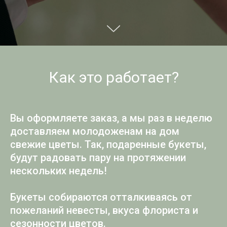
Как это работает?
Вы оформляете заказ, а мы раз в неделю
доставляем молодоженам на дом
свежие цветы. Так, подаренные букеты,
будут радовать пару на протяжении
нескольких недель!
Букеты собираются отталкиваясь от
пожеланий невесты, вкуса флориста и
сезонности цветов.